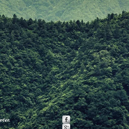
er...