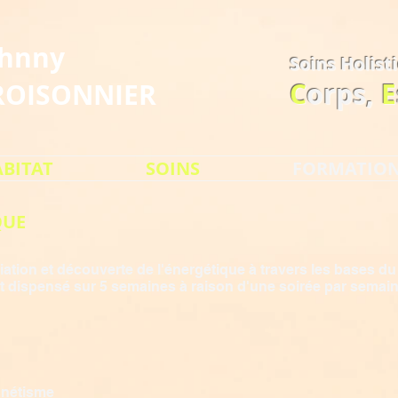
ohnny
Soins Holist
C
orps,
E
ROISONNIER
BITAT
SOINS
FORMATIO
QUE
iation et découverte de l'énergétique à travers les bases d
est dispensé sur 5 semaines à raison d'une soirée par semai
gnétisme