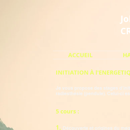
J
C
ACCUEIL
HA
INITIATION À l'ENERGETI
Je vous propose des stages d'init
radiesthésie (pendule). Celui-ci 
5 cours :
1.
Découverte et origines du ma