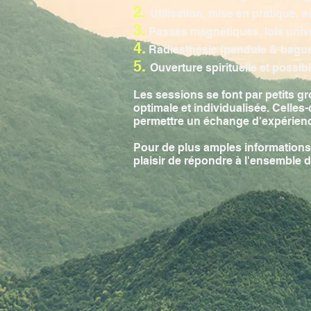
2.
Utilisation, mise en pratique,
3.
Passes magnétiques, lois univ
4.
Radiesthésie (pendule & bague
5.
Ouverture spirituelle et possib
Les sessions se font par petits 
optimale et individualisée. Celles
permettre un échange d'expérience
Pour de plus amples informations 
plaisir de répondre à l'ensemble d