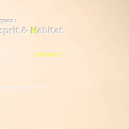
iques
:
sprit &
H
abitat
NS
CONTACT
u magnétisme et de la
ne.